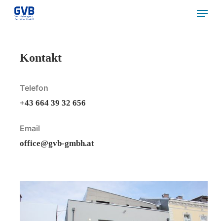
Skip
Menu
to
Close
main
Menu
content
Kontakt
Telefon
+43 664 39 32 656
Email
office@gvb-gmbh.at